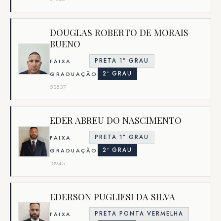
DOUGLAS ROBERTO DE MORAIS
BUENO
PRETA 1° GRAU
FAIXA
2º GRAU
GRADUAÇÃO
53837
EDER ABREU DO NASCIMENTO
PRETA 1° GRAU
FAIXA
2º GRAU
GRADUAÇÃO
18945
EDERSON PUGLIESI DA SILVA
PRETA PONTA VERMELHA
FAIXA