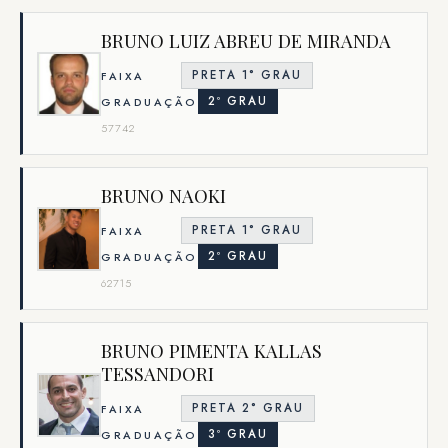
BRUNO LUIZ ABREU DE MIRANDA
PRETA 1° GRAU
FAIXA
2º GRAU
GRADUAÇÃO
57742
BRUNO NAOKI
PRETA 1° GRAU
FAIXA
2º GRAU
GRADUAÇÃO
62715
BRUNO PIMENTA KALLAS
TESSANDORI
PRETA 2° GRAU
FAIXA
3º GRAU
GRADUAÇÃO