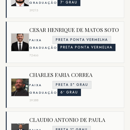
7º GRAU
GRADUAÇÃO
39215
CESAR HENRIQUE DE MATOS SOTO
PRETA PONTA VERMELHA
FAIXA
PRETA PONTA VERMELHA
GRADUAÇÃO
72466
CHARLES FARIA CORREA
PRETA 5° GRAU
FAIXA
6º GRAU
GRADUAÇÃO
39388
CLAUDIO ANTONIO DE PAULA
PRETA 1° GRAU
FAIXA