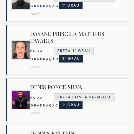
1º GRAU
GRADUAÇÃO
72604
DAYANE PRISCILA MATHEUS
TAVARES
PRETA 1° GRAU
FAIXA
2º GRAU
GRADUAÇÃO
32276
DENIS PONCE SILVA
PRETA PONTA VERMELHA
FAIXA
1º GRAU
GRADUAÇÃO
65955
DENNIS BATTAINI