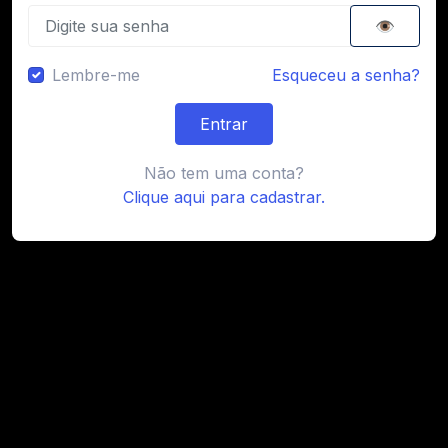
👁️
Lembre-me
Esqueceu a senha?
Entrar
Não tem uma conta?
Clique aqui para cadastrar.